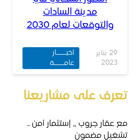
مدينة السادات
والتوقعات لعام 2030
أخبــــار
29 يناير
202
عامــــة
رف على مشاريعنا
قار جروب ،، إستثمار أمن ..
يل مضمون