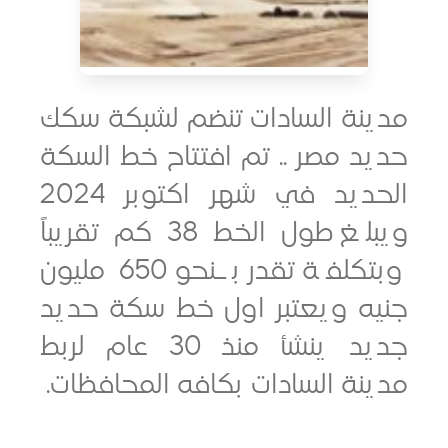
نة السادات تنضم لشبكة سكك
 مصر .. تم افتتاح خط السكة
الحديد في شهر اكتوبر 2024
ويبلغ طول الخط 38 كم تقريباً
وبتكلفة تقدر بـنحو 650 مليون
ه ويعتبر اول خط سكة حديد
جديد ينشأ منذ 30 عام لربط
ة السادات بكافه المحافظات.