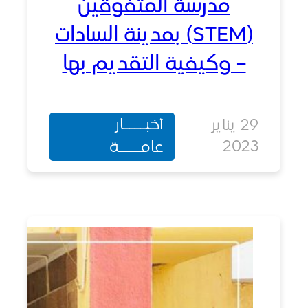
مدرسة المتفوقين
(STEM) بمدينة السادات
– وكيفية التقديم بها
أخبــــار
29 يناير
202
عامــــة