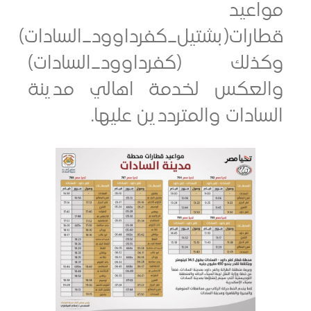
عيد
رات(بشتيل_كفرداوود_السادات)
لك (كفرداوود_السادات)
عكس لخدمة اهالي مدينة
دات والمترددين عليها.