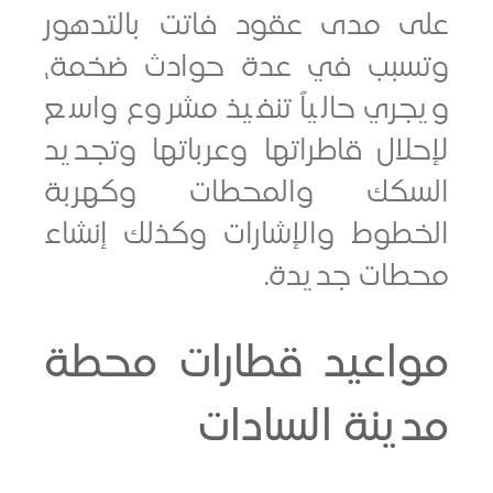
 مدى عقود فاتت بالتدهور
بب في عدة حوادث ضخمة،
ري حالياً تنفيذ مشروع واسع
ال قاطراتها وعرباتها وتجديد
كك والمحطات وكهربة
طوط والإشارات وكذلك إنشاء
ات جديدة.
اعيد قطارات محطة
نة السادات