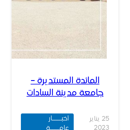
المائدة المستديرة –
جامعة مدينة السادات
أخبــــار
25 يناير
202
عامــــة