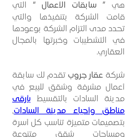
” سابقات الأعمال “
التي
ت الشركة بتنفيذها والتي
 مدى التزام الشركة بوعودها
التشطيبات وخبرتها بالمجال
اري.
ة
عقار جروب
تقدم لك سابقة
ال مشرفة وشقق للبيع في
نة السادات بالتقسيط
بأرقى
طق وأحياء مدينة السادات
،
ميمات متميزة تناسب كل أسرة
ساحات شقق متنوعة