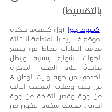
تقسيط)
وند جوار
أول كـمبوند سكني
قع فـريد بالمنطقة الثالثة
نة السادات محاط من جميع
هات بشوارع رئيسية ويطل
شرةً على المحور المركزي
الخدمي من جهة وبيت الوطن A
جهة وڤيلات المنطقة الثالثة
جهة وقصر الثقافة من جهة
ى .. مجتمع سكني يتكون من