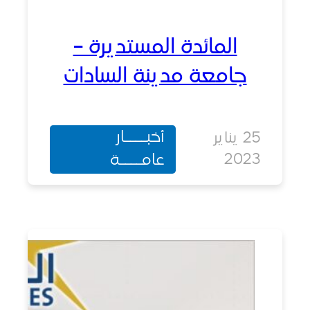
المائدة المستديرة –
جامعة مدينة السادات
أخبــــار
25 يناير
202
عامــــة