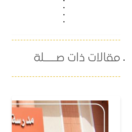
لات ذات صـــلة