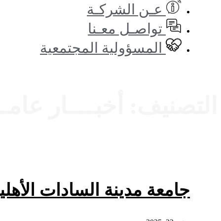
عـن الشركـة
تواصـل معـنا
المسؤولية المجتمعية
التصنيف:
أخبــــار عامــ
جامعة مدينة السادات الأهلي