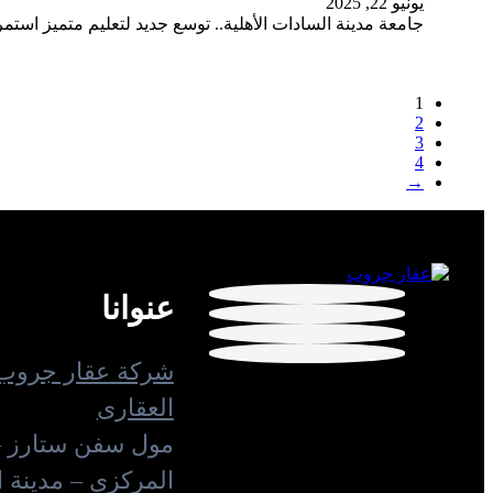
يونيو 22, 2025
جامعة مدينة السادات الأهلية.. توسع جديد لتعليم متميز استم
1
2
3
4
→
عنوانا
شركة عقار جروب 
العقارى
مول سفن ستارز –
المركزى – مدينة 