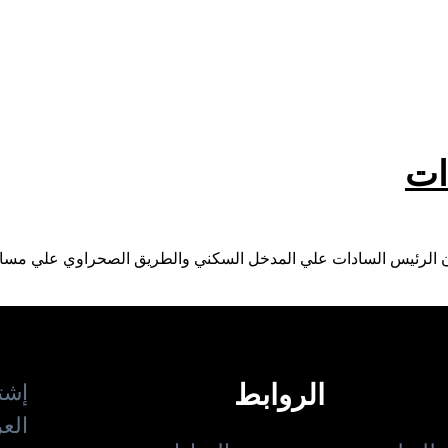
ات
لرئيس السادات علي المدخل السكني والطريق الصحراوي علي مساحة 1500 فد
الروابط
إشت
العر