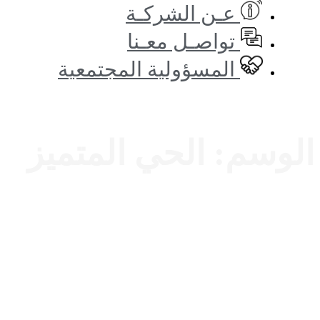
عـن الشركـة
تواصـل معـنا
المسؤولية المجتمعية
الوسم:
الحي المتميز